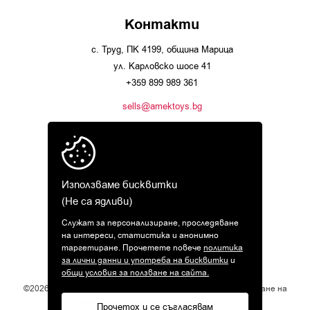
Контакти
с. Труд, ПК 4199, община Марица
ул. Карловско шосе 41
+359 899 989 361
sells@amektoys.bg
Използваме бисквитки
(Не са ядливи)
Нагоре
Служат за персонализиране, проследяване
на интереси, статистика и анонимно
таргетиране. Прочетете повече
политика
за лични данни и употреба на бисквитки
и
общи условия за ползване на сайта.
©2026 amek-toys.com. Всички права запазени! При възникване на
ОРС
спор за онлайн покупка, използвайте
.
Прочетох и се съгласявам