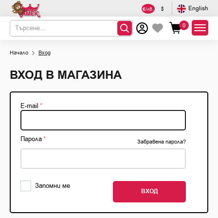
English
€/лв.
$
0
Начало
Вход
ВХОД В МАГАЗИНА
E-mail
Парола
Забравена парола?
Запомни ме
ВХОД