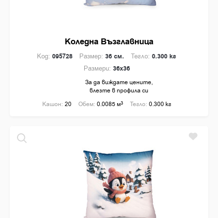
Коледна Възглавница
Код:
095728
Размер:
36 см.
Тегло:
0.300 кг
Размери:
36x36
За да виждате цените,
влезте в профила си
Кашон:
20
Обем:
0.0085 м
3
Тегло:
0.300 кг