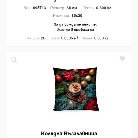
Код:
095713
Размер:
36 см.
Тегло:
0.300 кг
Размери:
36x36
За да виждате цените,
влезте в профила си
Кашон:
20
Обем:
0.0085 м
3
Тегло:
0.300 кг
Коледна Възглавница