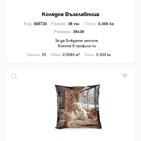
Коледна Възглавница
Код:
095720
Размер:
36 см.
Тегло:
0.300 кг
Размери:
36x36
За да виждате цените,
влезте в профила си
Кашон:
20
Обем:
0.0085 м
3
Тегло:
0.300 кг