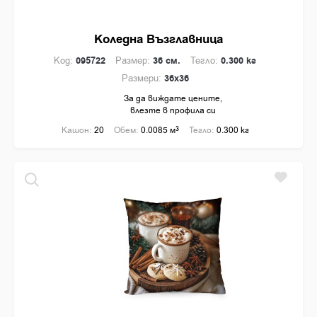
Коледна Възглавница
Код:
095722
Размер:
36 см.
Тегло:
0.300 кг
Размери:
36x36
За да виждате цените,
влезте в профила си
Кашон:
20
Обем:
0.0085 м
3
Тегло:
0.300 кг