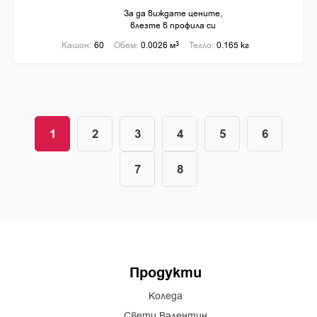
За да виждате цените,
влезте в профила си
Кашон:
60
Обем:
0.0026 м
3
Тегло:
0.165 кг
1
2
3
4
5
6
7
8
Продукти
Коледа
Свети Валентин