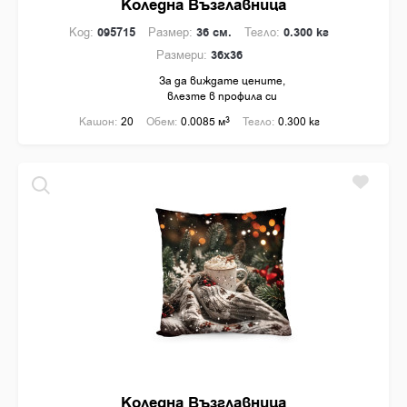
Коледна Възглавница
Код:
095715
Размер:
36 см.
Тегло:
0.300 кг
Размери:
36x36
За да виждате цените,
влезте в профила си
Кашон:
20
Обем:
0.0085 м
3
Тегло:
0.300 кг
Коледна Възглавница