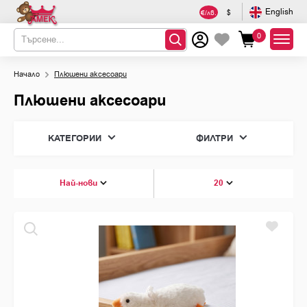
English
€/лв.
$
0
Начало
Плюшени аксесоари
Плюшени аксесоари
КАТЕГОРИИ
ФИЛТРИ
Възглавнички
ЦВЯТ
Най-нови
20
Ключодържатели и Портмонета
Раници и чанти
Несесери и моливници
Калъф за тетрадка
Пътнически комплекти
РАЗМЕР