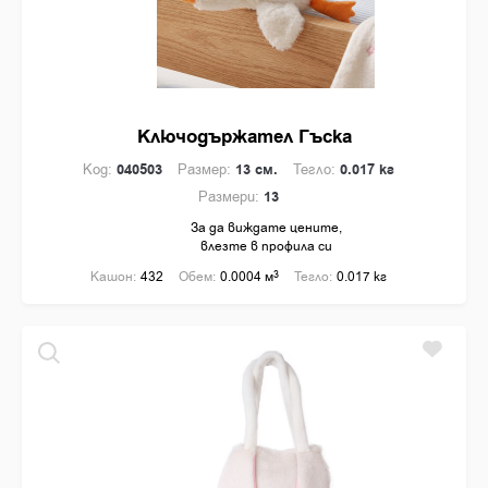
см.
см.
НАЛИЧНИ БРОЙКИ
Ключодържател Гъска
Код:
040503
Размер:
13 см.
Тегло:
0.017 кг
Размери:
13
ПРОИЗВОДСТВО
За да виждате цените,
влезте в профила си
България
Кашон:
432
Обем:
0.0004 м
3
Тегло:
0.017 кг
50% България
Китай