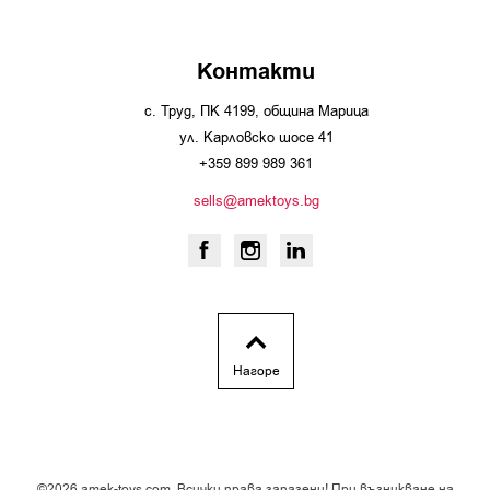
Контакти
с. Труд, ПК 4199, община Марица
ул. Карловско шосе 41
+359 899 989 361
sells@amektoys.bg
Нагоре
©2026 amek-toys.com. Всички права запазени! При възникване на