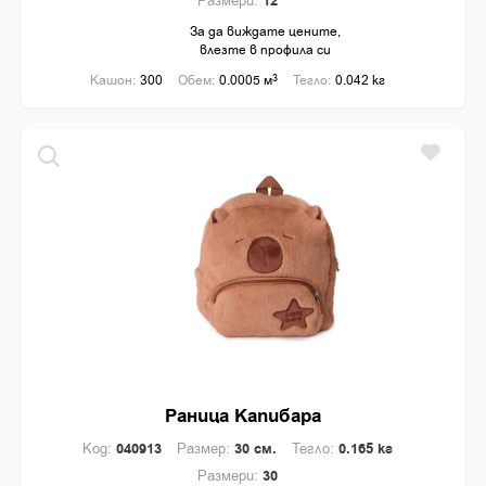
Размери:
12
За да виждате цените,
влезте в профила си
Кашон:
300
Обем:
0.0005 м
3
Тегло:
0.042 кг
Раница Капибара
Код:
040913
Размер:
30 см.
Тегло:
0.165 кг
Размери:
30