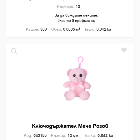
Размери:
12
За да виждате цените,
влезте в профила си
Кашон:
300
Обем:
0.0005 м
3
Тегло:
0.042 кг
Ключодържател Мече Розов
Код:
043155
Размер:
12 см.
Тегло:
0.042 кг