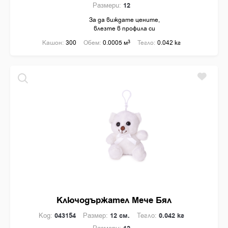
Размери:
12
За да виждате цените,
влезте в профила си
Кашон:
300
Обем:
0.0005 м
3
Тегло:
0.042 кг
Ключодържател Мече Бял
Код:
043154
Размер:
12 см.
Тегло:
0.042 кг