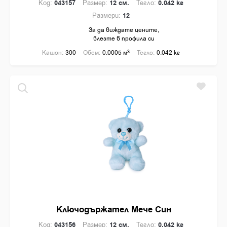
Код:
043157
Размер:
12 см.
Тегло:
0.042 кг
Размери:
12
За да виждате цените,
влезте в профила си
Кашон:
300
Обем:
0.0005 м
3
Тегло:
0.042 кг
Ключодържател Мече Син
Код:
043156
Размер:
12 см.
Тегло:
0.042 кг