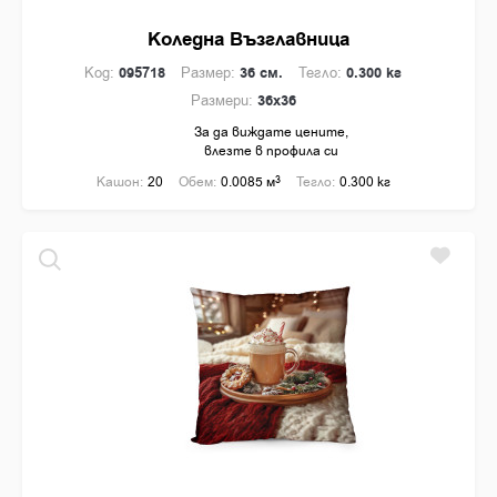
Коледна Възглавница
Код:
095718
Размер:
36 см.
Тегло:
0.300 кг
Размери:
36x36
За да виждате цените,
влезте в профила си
Кашон:
20
Обем:
0.0085 м
3
Тегло:
0.300 кг