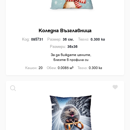
Коледна Възглавница
Код:
095731
Размер:
36 см.
Тегло:
0.300 кг
Размери:
36x36
За да виждате цените,
влезте в профила си
Кашон:
20
Обем:
0.0085 м
3
Тегло:
0.300 кг