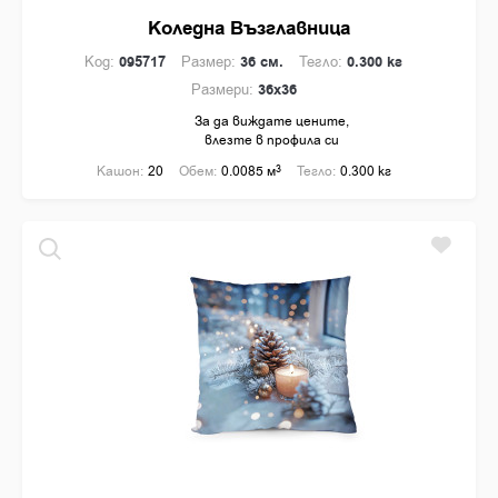
Коледна Възглавница
Код:
095717
Размер:
36 см.
Тегло:
0.300 кг
Размери:
36x36
За да виждате цените,
влезте в профила си
Кашон:
20
Обем:
0.0085 м
3
Тегло:
0.300 кг