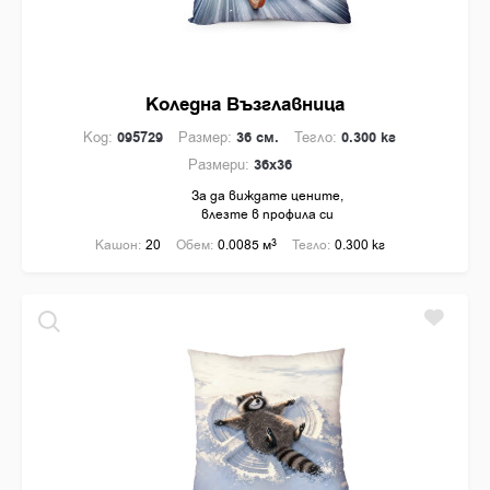
Коледна Възглавница
Код:
095729
Размер:
36 см.
Тегло:
0.300 кг
Размери:
36x36
За да виждате цените,
влезте в профила си
Кашон:
20
Обем:
0.0085 м
3
Тегло:
0.300 кг