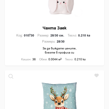
Чанта Заек
Код:
010730
Размер:
28/30 см.
Тегло:
0.210 кг
Размери:
28/30
За да виждате цените,
влезте в профила си
Кашон:
36
Обем:
0.0044 м
3
Тегло:
0.210 кг