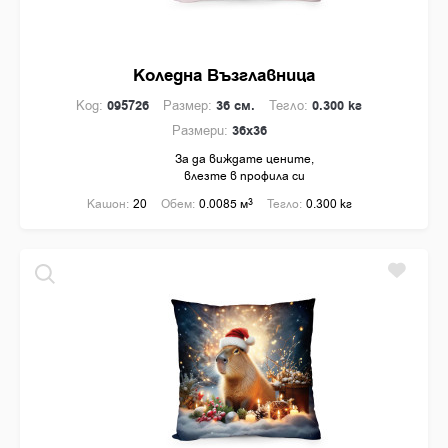
Коледна Възглавница
Код:
095726
Размер:
36 см.
Тегло:
0.300 кг
Размери:
36x36
За да виждате цените,
влезте в профила си
Кашон:
20
Обем:
0.0085 м
3
Тегло:
0.300 кг