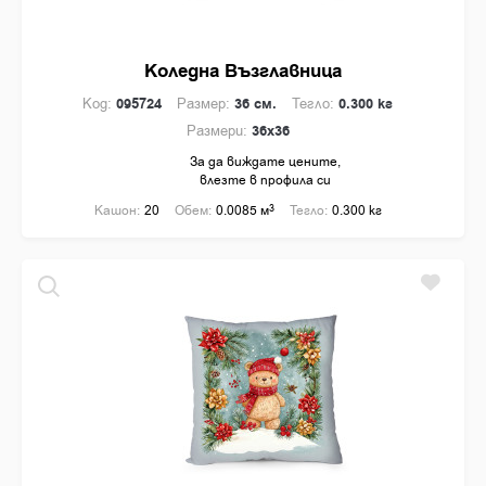
Коледна Възглавница
Код:
095724
Размер:
36 см.
Тегло:
0.300 кг
Размери:
36x36
За да виждате цените,
влезте в профила си
Кашон:
20
Обем:
0.0085 м
3
Тегло:
0.300 кг