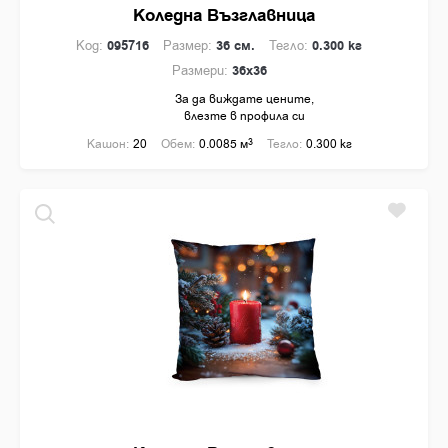
Коледна Възглавница
Код:
095716
Размер:
36 см.
Тегло:
0.300 кг
Размери:
36x36
За да виждате цените,
влезте в профила си
Кашон:
20
Обем:
0.0085 м
3
Тегло:
0.300 кг