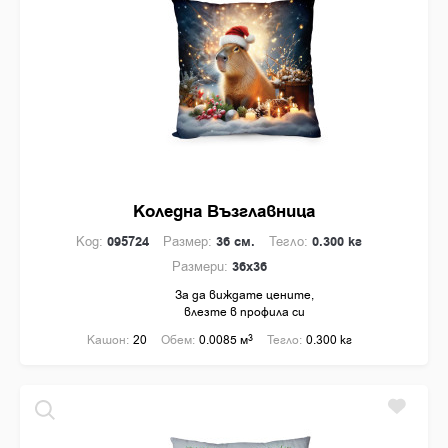
Коледна Възглавница
Код:
095724
Размер:
36 см.
Тегло:
0.300 кг
Размери:
36x36
За да виждате цените,
влезте в профила си
Кашон:
20
Обем:
0.0085 м
3
Тегло:
0.300 кг