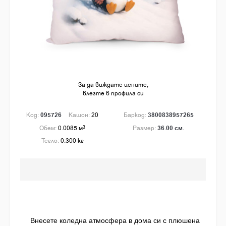
За да виждате цените,
влезте в профила си
Код:
095726
Кашон:
20
Баркод:
3800838957265
Обем:
0.0085 м
3
Размер:
36.00 см.
Тегло:
0.300 кг
Внесете коледна атмосфера в дома си с плюшена