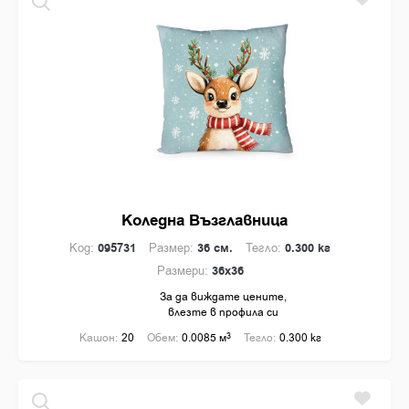
Коледна Възглавница
Код:
095731
Размер:
36 см.
Тегло:
0.300 кг
Размери:
36x36
За да виждате цените,
влезте в профила си
Кашон:
20
Обем:
0.0085 м
3
Тегло:
0.300 кг