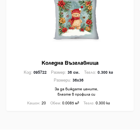
Коледна Възглавница
Код:
095722
Размер:
36 см.
Тегло:
0.300 кг
Размери:
36x36
За да виждате цените,
влезте в профила си
Кашон:
20
Обем:
0.0085 м
3
Тегло:
0.300 кг