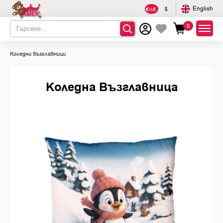
English
€/лв.
$
0
Коледни възглавници
Коледна Възглавница