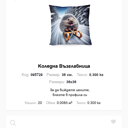
Коледна Възглавница
Код:
095729
Размер:
36 см.
Тегло:
0.300 кг
Размери:
36x36
За да виждате цените,
влезте в профила си
Кашон:
20
Обем:
0.0085 м
3
Тегло:
0.300 кг