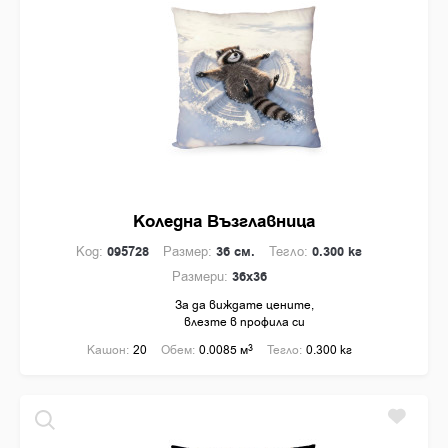
Коледна Възглавница
Код:
095728
Размер:
36 см.
Тегло:
0.300 кг
Размери:
36x36
За да виждате цените,
влезте в профила си
Кашон:
20
Обем:
0.0085 м
3
Тегло:
0.300 кг