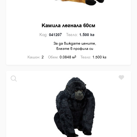
Камила легнала 60см
Код:
041207
Тегло:
1.500 кг
За да виждате цените,
влезте в профила си
Кашон:
2
Обем:
0.0848 м
3
Тегло:
1.500 кг