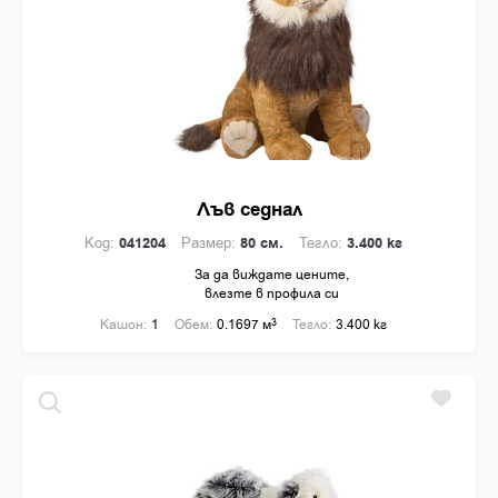
Лъв седнал
Код:
041204
Размер:
80 см.
Тегло:
3.400 кг
За да виждате цените,
влезте в профила си
Кашон:
1
Обем:
0.1697 м
3
Тегло:
3.400 кг