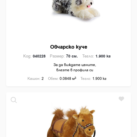
Овчарско куче
Код:
040228
Размер:
70 см.
Тегло:
1.900 кг
За да виждате цените,
влезте в профила си
Кашон:
2
Обем:
0.0848 м
3
Тегло:
1.900 кг