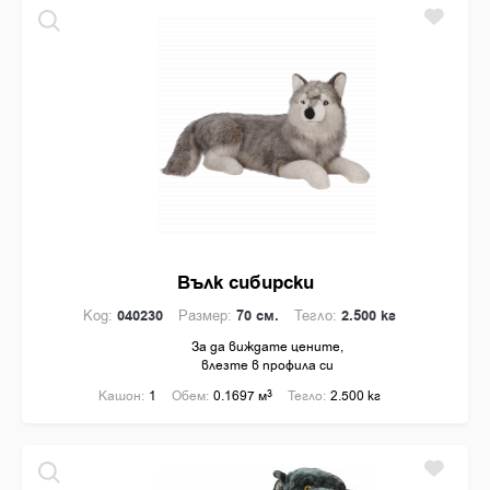
Вълк сибирски
Код:
040230
Размер:
70 см.
Тегло:
2.500 кг
За да виждате цените,
влезте в профила си
Кашон:
1
Обем:
0.1697 м
3
Тегло:
2.500 кг