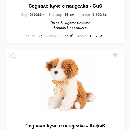
Седнало куче с панделка - Сив
Код:
010260-1
Размер:
36 см.
Тегло:
0.102 кг
За да виждате цените,
влезте в профила си
Кашон:
26
Обем:
0.0065 м
3
Тегло:
0.102 кг
Седнало куче с панделка - Кафяв