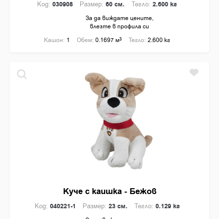
Код:
030908
Размер:
60 см.
Тегло:
2.600 кг
За да виждате цените,
влезте в профила си
Кашон:
1
Обем:
0.1697 м
3
Тегло:
2.600 кг
Куче с каишка - Бежов
Код:
040221-1
Размер:
23 см.
Тегло:
0.129 кг