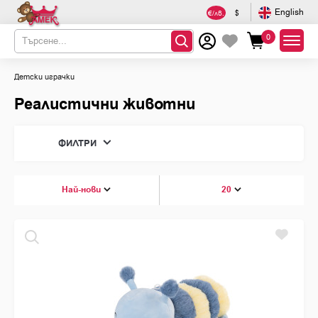
English
€/лв.
$
0
Детски играчки
Реалистични животни
ФИЛТРИ
Горски животни
ЦВЯТ
Най-нови
20
Мечета
Зайчета и катерички
Mишки и таралежи
Жабки
РАЗМЕР
Калинки и пчели
Други
см.
см.