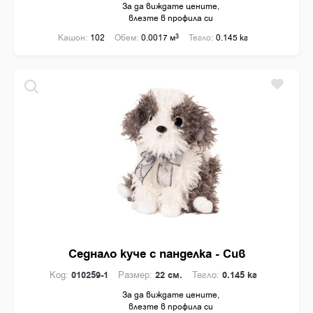
За да виждате цените,
влезте в профила си
Кашон:
102
Обем:
0.0017 м
3
Тегло:
0.145 кг
Седнало куче с панделка - Сив
Код:
010259-1
Размер:
22 см.
Тегло:
0.145 кг
За да виждате цените,
влезте в профила си