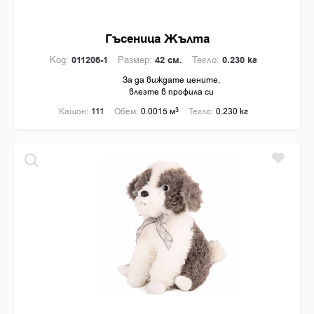
Гъсеница Жълта
Код:
011206-1
Размер:
42 см.
Тегло:
0.230 кг
За да виждате цените,
влезте в профила си
Кашон:
111
Обем:
0.0015 м
3
Тегло:
0.230 кг