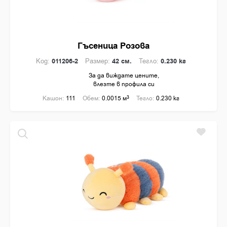
Реалистични животни
Плюшени кукли
Интерактивни
Гъсеница Розова
Миксове
Код:
011206-2
Размер:
42 см.
Тегло:
0.230 кг
Дизайнерски играчки
За да виждате цените,
влезте в профила си
Великолепната петорка
Кашон:
111
Обем:
0.0015 м
3
Тегло:
0.230 кг
Вълшебни риби
Мишлетата
Хулиганите
Lolly Puffs