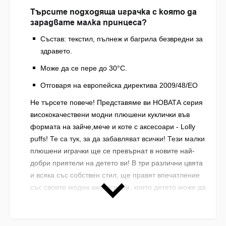
Търсите подходяща играчка с която да
зарадвате малка принцеса?
Състав: текстил, пълнеж и багрила безвредни за
здравето.
Може да се пере до 30°С.
Отговаря на европейска директива 2009/48/ЕО
Не търсете повече! Представяме ви НОВАТА серия
висококачествени модни плюшени куклички във
формата на зайче,мече и коте с аксесоари - Lolly
puffs! Те са тук, за да забавляват всички! Тези малки
плюшени играчки ще се превърнат в новите най-
добри приятели на детето ви! В три различни цвята
и всяка със собствен стил, ще правят впечатление
със своите модни аксеосиари, които детето може да
съблича и облича на кукличката - яка (болеро) и
пола. Кукличките Lolly Puffs са изключително
подходящи за подарък. Те са грижовно поставени в