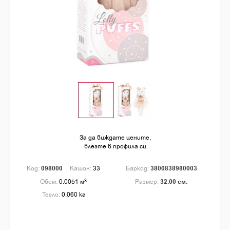
За да виждате цените,
влезте в профила си
Код:
098000
Кашон:
33
Баркод:
3800838980003
Обем:
0.0051 м
3
Размер:
32.00 см.
Тегло:
0.060 кг