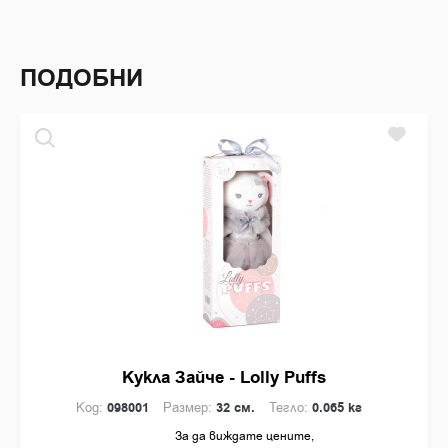
специална кутия, която ще направи вашия подарък
завършен. Леки и лесни за носене, Lolly Puffs ще
бъдат навсякъде с вас и вашето дете за да даравят
ПОДОБНИ
щастие и усмивки!
[embed]https://www.youtube.com/watch?
v=dz9p678L39k[/embed]
Кукла Зайче - Lolly Puffs
Код:
098001
Размер:
32 см.
Тегло:
0.065 кг
За да виждате цените,