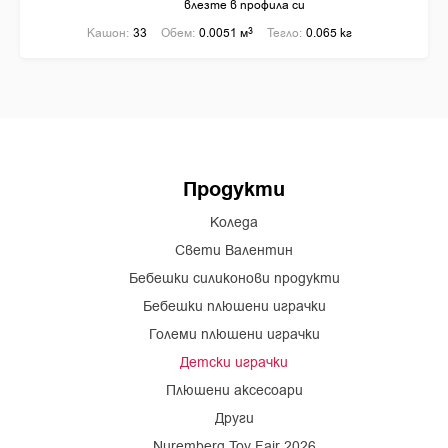
влезте в профила си
Кашон:
33
Обем:
0.0051 м
3
Тегло:
0.065 кг
Продукти
Коледа
Свети Валентин
Бебешки силиконови продукти
Бебешки плюшени играчки
Големи плюшени играчки
Детски играчки
Плюшени аксесоари
Други
Nuremberg Toy Fair 2026