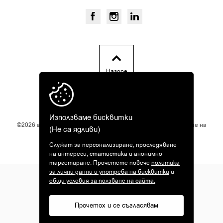
Нагоре
Използваме бисквитки
©2026 amek-toys.com. Всички права запазени! При възникване на
(Не са ядливи)
ОРС
спор за онлайн покупка, използвайте
.
Служат за персонализиране, проследяване
Дизайн и разработка от
на интереси, статистика и анонимно
таргетиране. Прочетете повече
политика
за лични данни и употреба на бисквитки
и
общи условия за ползване на сайта.
Прочетох и се съгласявам