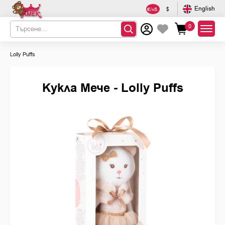
English
€/лв.
$
0
Lolly Puffs
Кукла Мече - Lolly Puffs