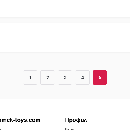
см.
1
2
3
4
5
amek-toys.com
Профил
с
Вход