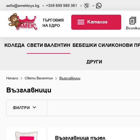
sells@amektoys.bg
+359 899 989 361
ТЪРГОВИЯ
Каталог
НА ЕДРО
Всички
КОЛЕДА
СВЕТИ ВАЛЕНТИН
БЕБЕШКИ СИЛИКОНОВИ П
ДРУГИ
Начало
Свети Валентин
Възглавници
Възглавници
ФИЛТРИ
Възглавници
ЦВЯТ
РАЗМЕР
Сърца
Възглавница пъзел