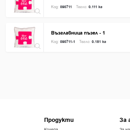
см.
Код:
090711
Тегло:
0.111 кг
Възглавница пъзел - 1
Код:
090711-1
Тегло:
0.181 кг
Продукти
За 
Коледа
За на