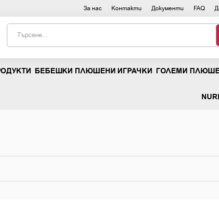
За нас
Контакти
Документи
FAQ
Д
РОДУКТИ
БЕБЕШКИ ПЛЮШЕНИ ИГРАЧКИ
ГОЛЕМИ ПЛЮШЕ
NUR
Мечета със сърца
НАЛИЧНИ БРОЙКИ
Животни със сърца