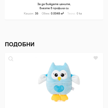
За да виждате цените,
влезте в профила си
Кашон:
35
Обем:
0.0048 м
3
Тегло:
0 кг
ПОДОБНИ