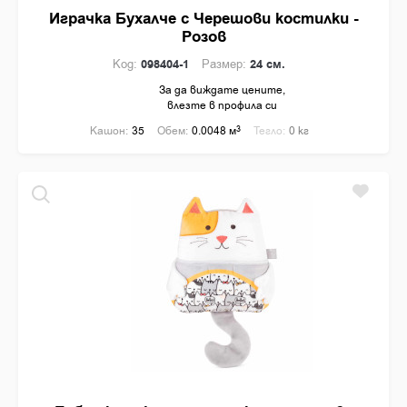
Играчка Бухалче с Черешови костилки -
Розов
Код:
098404-1
Размер:
24 см.
За да виждате цените,
влезте в профила си
Кашон:
35
Обем:
0.0048 м
3
Тегло:
0 кг