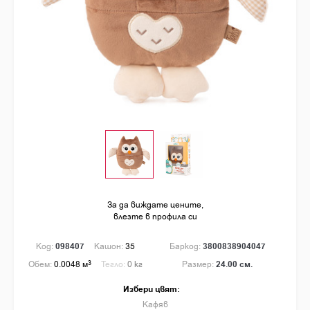
За да виждате цените,
влезте в профила си
Код:
098407
Кашон:
35
Баркод:
3800838904047
Обем:
0.0048 м
3
Тегло:
0 кг
Размер:
24.00 см.
Избери цвят:
Кафяв