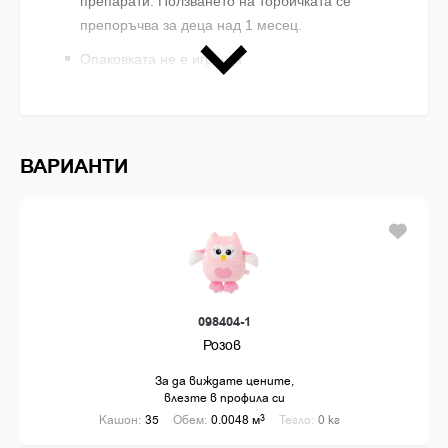
препарати. Ползването на торбичката се
препоръчва за деца над 1 месец.
Опаковката не е играчка
ВНИМАНИЕ! Винаги да се използва под
наблюдението на възрастен
Иновативна бебешка играчка, която помага на
ВАРИАНТИ
родителите да се справят по-лесно с бебешките
колики
Играчка специално създадена за най-малките
бебета, подходяща от деня на раждането
Играчкат е създадена за да намали и облекчи
болката от колите при бебетата
098404-1
Розов
По време на игра развива – моториката, сетивното
възприятие, зрителното възприятие.
За да виждате цените,
влезте в профила си
Кашон:
35
Обем:
0.0048 м
3
Тегло:
0 кг