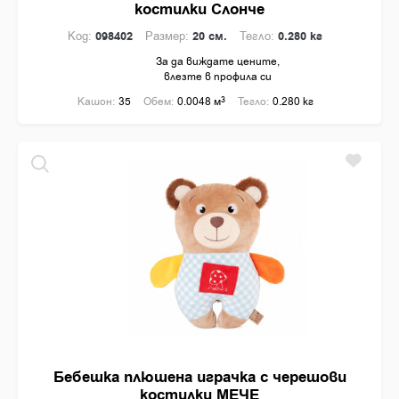
костилки Слонче
Код:
098402
Размер:
20 см.
Тегло:
0.280 кг
За да виждате цените,
влезте в профила си
Кашон:
35
Обем:
0.0048 м
3
Тегло:
0.280 кг
Бебешка плюшена играчка с черешови
костилки МЕЧЕ