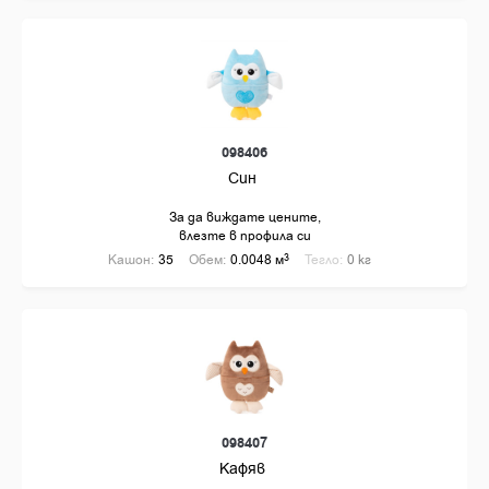
098406
Син
За да виждате цените,
влезте в профила си
Кашон:
35
Обем:
0.0048 м
3
Тегло:
0 кг
098407
Кафяв