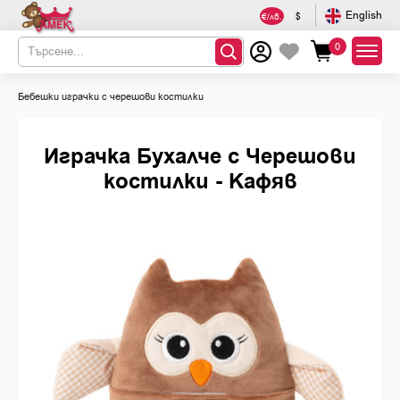
English
€/лв.
$
0
Бебешки играчки с черешови костилки
Играчка Бухалче с Черешови
костилки - Кафяв