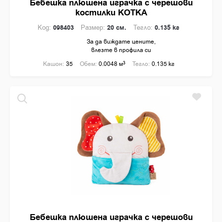
Бебешка плюшена играчка с черешови
костилки KOTKA
Код:
098403
Размер:
20 см.
Тегло:
0.135 кг
За да виждате цените,
влезте в профила си
Кашон:
35
Обем:
0.0048 м
3
Тегло:
0.135 кг
Бебешка плюшена играчка с черешови