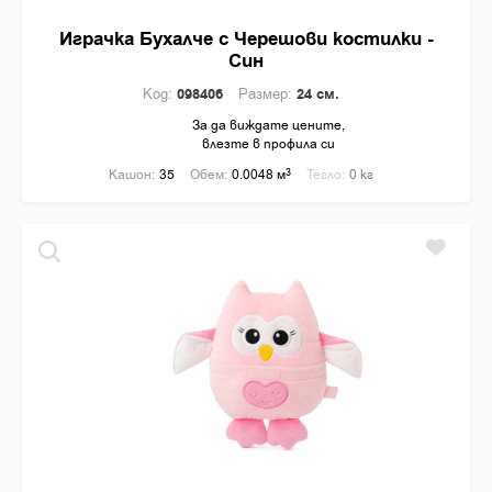
Играчка Бухалче с Черешови костилки -
Син
Код:
098406
Размер:
24 см.
За да виждате цените,
влезте в профила си
Кашон:
35
Обем:
0.0048 м
3
Тегло:
0 кг